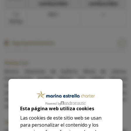
combustible
combustible
1 x
600 l
—
200hp
Equipamiento
Exterior
Bimini, Altavoces de bañera, Mesa de cabina,
Embarcación auxiliar, Mayor con sables, Génova
enrollable, Capota antirociones, Barbacoa, Equipo de
pesca, Cojines de bañera, Escalera de baño, Plataforma
de baño, Solarium de proa, Pasarela, Altavoces
Powered by
exteriores, Ducha en cubierta.
Esta página web utiliza cookies
Las cookies de este sitio web se usan
Navegación
para personalizar el contenido y los
Piloto automático, Prismáticos, Instrumentación de