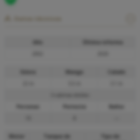
Datos técnicos
Año
Última reforma
2002
2020
Eslora
Manga
Calado
22 m
5.5 m
3.1 m
3 cabinas dobles
Personas
Pernocta
Baños
10
8
—
Motor
Tanque de
Tipo de