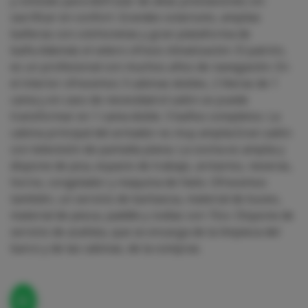
y cómodo para disfrutar de altas prestaciones sin
sacrificar en confort. Grandes solariums, amplias
bañeras con colchonetas y gran plataforma de
baño.Además el velero ofrece climatización. El patrón,
es un profesional con muchos años de navegación. En
el interior ofrecemos 3 cabinas dobles, 2 literas de 1
cama y en caso de necesidad el salón se puede
transformar en 1 cama doble. 3 baños completos. La
cabina principal del armador es muy amplia.Gran salón
con televisión de pantalla plana. La cocina es amplia y
dispone de pica, espacio de trabajo, armarios, neveras,
horno, congelador y maquina de hielo. Ofrecemos
también, un servicio de barbacoa, material de buceo,
material de pesca, paddle y zodiac con 15cv. Dispone de
servicio de azafata, que se encarga de la limpieza del
barco y de las cabinas, de la compras.