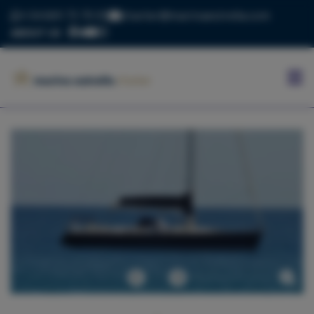
+34 669 73 70 05
charter@marinaestrella.com
ABOUT US
INICIO
MARINA
ESTRELLA
CONTACTO
BLOG
FLOTA
Anterior
Siguiente