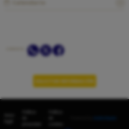
Calendario
COMPARTIR:
SOLICITAR INFORMACIÓN
Política
Política
Aviso
-
-
de
de
Powered by
AndroNautic
legal
privacidad
cookies