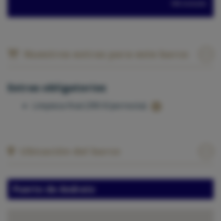
IVA incluido
Nuestros extras para este barco
Extras obligatorios
Limpieza final (390 €/pernocta)
Ubicación del barco
Puerto de Andratx