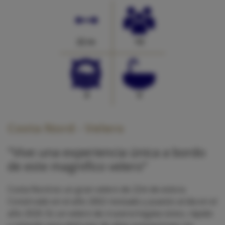
22 m
10
4
0
Costa Nord - Velero
"Vive una experiencia única a bordo
de este magnifico velero"
Costa Nord es un gran velero de 22m de eslora.
Construido en el año 2002 revisado y puesto al día en el
año 2020. Es un velero de crucero/regata único, rápido