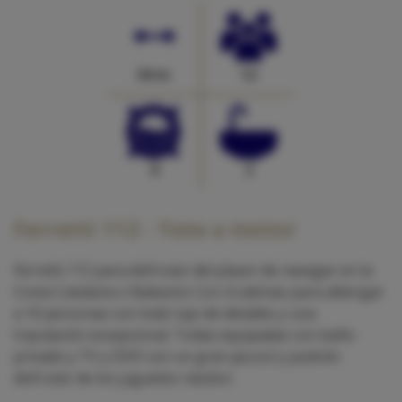
34 m
12
4
2
Ferretti 112 - Yate a motor
Ferretti 112 para disfrutar del placer de navegar en la
Costa Catalana o Baleares Con 4 cabinas para albergar
a 10 personas con todo lujo de detalles y una
tripulación excepcional .Todas equipadas con baño
privado y TV y DVD con un gran jacuzzi y podrán
disfrutar de los juguetes náutico