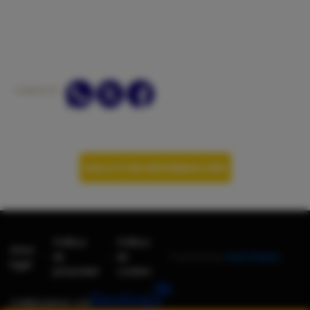
COMPARTIR:
SOLICITAR INFORMACIÓN
Política
Política
Aviso
-
-
de
de
Powered by
AndroNautic
legal
privacidad
cookies
Colaboramos con