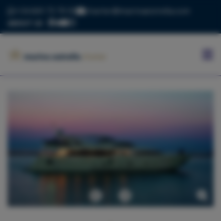
+34 669 73 70 05
charter@marinaestrella.com
ABOUT US
INICIO
MARINA
ESTRELLA
CONTACTO
BLOG
FLOTA
Anterior
Siguiente