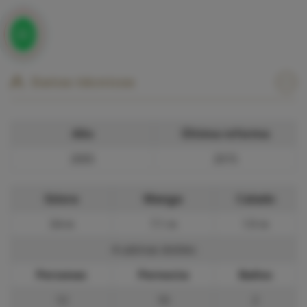
Datos técnicos
Año
Última reforma
2005
2015
Eslora
Manga
Calado
34 m
7.1 m
1.9 m
4 cabinas dobles
Personas
Pernocta
Baños
12
10
2