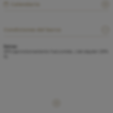
Calendario
Condiciones del barco
Extras:
APA (aprovisionamiento fuel,comida....) del alquiler (30%
€).