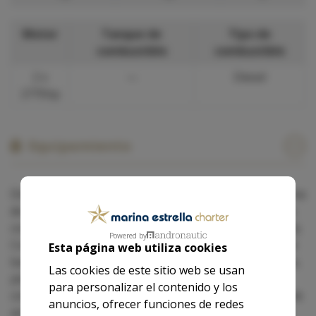
Motor
Tanque de
Tipo de
combustible
combustible
2 x
—
Diesel
2775hp
Equipamiento
Distribuido con camarote de armador en proa con cama
de matrimonio y aseo completo,dos camarotes dobles
con camas separadas ,salón y escalera de entrada al fly.
Powered by
Cocina con vitrocerámica, microondas, nevera, mueble
Esta página web utiliza cookies
bar, barbacoa , horno Salón sofá en U, bañera en teca,
Las cookies de este sitio web se usan
plataforma de baño con estiba y solárium con
para personalizar el contenido y los
colchoneta doble. Equipo de cubierta: flaps, molinete de
anuncios, ofrecer funciones de redes
ancla eléctrico y capota antirociones. Electrónica: VHF,