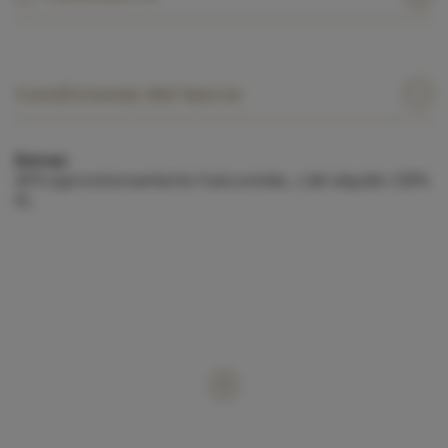
Condiciones del barco
Extras:
APA (aprovisionamiento fuel,comida....) del alquiler (30%
€).