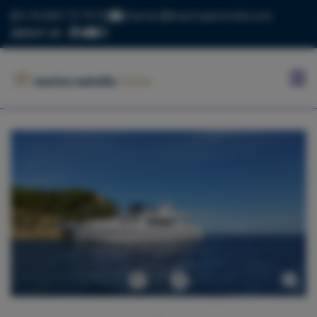
+34 669 73 70 05
charter@marinaestrella.com
ABOUT US
INICIO
MARINA
ESTRELLA
CONTACTO
BLOG
FLOTA
Anterior
Siguiente