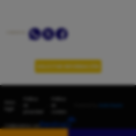
COMPARTIR:
SOLICITAR INFORMACIÓN
Política
Política
Aviso
-
-
de
de
Powered by
AndroNautic
legal
privacidad
cookies
Colaboramos con