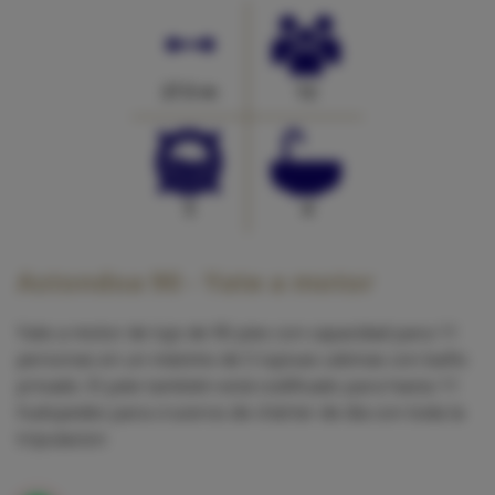
27.5 m
12
5
4
Astondoa 90 - Yate a motor
Yate a motor de lujo de 90 pies con capacidad para 11
personas en un máximo de 5 lujosas cabinas con baño
privado. El yate también está codificado para hasta 11
huéspedes para cruceros de chárter de día con toda la
tripulacion