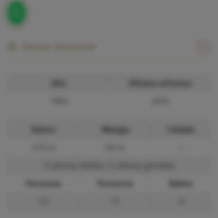
Datos técnicos
Año
Última reforma
1994
2016
Eslora
Manga
Calado
27.5 m
6.6 m
—
3 cabinas dobles, 2 cabinas gemelas
Personas
Pernocta
Baños
12
11
4