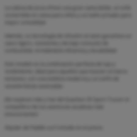
La cabina de proa ofrece una gran cama doble, un sofá
convertible en cama para niños y un baño privado para
mayor comodidad.
Además, su tecnología de infusión al vacío garantiza un
casco ligero, resistente y de bajo consumo de
combustible, brindándote eficiencia y durabilidad.
Este modelo es la combinación perfecta de lujo y
rendimiento, ideal para aquellos que buscan un barco
exclusivo, con una estética moderna y un sinfín de
características avanzadas.
¡No esperes más y haz del Quarken 35 Sport Tourer el
compañero de tus aventuras acuáticas más
emocionantes!
Alquiler de Paddle surf incluido en el precio