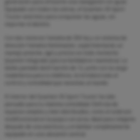
generación para ofrecerte una navegación sin igual.
Equipado con todos los extras, el Quarken 35 Sport
Tourer está listo para conquistar las aguas, sin
importar el destino.
Con dos motores Yamaha de 350 hp y un sistema de
dirección Yamaha Helmmaster, experimentarás un
manejo potente, ágil y preciso en todo momento
(Joystick integrado para la facilidad en maniobra). La
doble pantalla táctil Garmin de 12, junto con la carga
inalámbrica para tu teléfono, te brindará todo el
control y comodidad que necesitas al mando.
El interior del Quarken 35 Sport Tourer ha sido
pensado para tu máxima comodidad. Disfruta de
espacios amplios y bien distribuidos, como el solárium
multifuncional en la popa o en proa, ideal para relajarte
después de una aventura, y el wetbar completamente
equipado en una ubicación central.