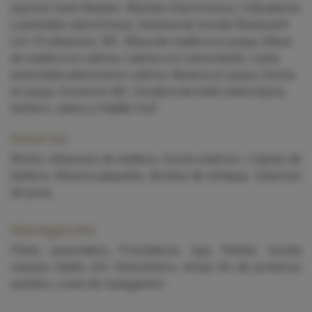
Joystick Helm Master, Mandos Electrónicos, Indicadores
y pantallas electrónicas, Sistema de Sonido Bluetooth
con 10 altavoces, WC, Mesa de madera en popa, Mesa
de madera en cabina, Cabina con cama doble, Cama
extensible adicional en cabina, Nevera en popa, Ducha
en popa, Ducha en WC, Escalera de baño telescópica,
bichero, cabos y Paddle Surf
Exterior
Bimini, Altavoces de bañera, Ducha exterior, Cojines de
bañera, Nevera pequeña, Bomba de achique, Solarium
de proa.
Navegación
Piloto automático, Prismáticos, Gps, Plotter, Sonda
náutica, Radio vhf, Velocímetro, Ancla, Kit de primeros
auxilios, Luces de navegación.