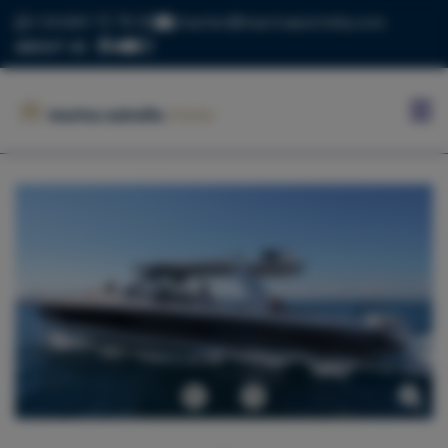
+34 669 73 70 05
charter@marinaestrella.com
ABOUT US
INICIO
MARINA
ESTRELLA
CONTACTO
BLOG
FLOTA
Anterior
Siguiente