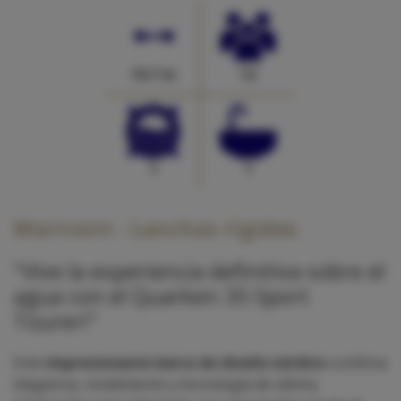
10.7 m
12
1
1
Marivent - Lanchas rígidas
"Vive la experiencia definitiva sobre el
agua con el Quarken 35 Sport
Tourer!"
Este
impresionante barco de diseño nórdico
combina
elegancia, rendimiento y tecnología de última