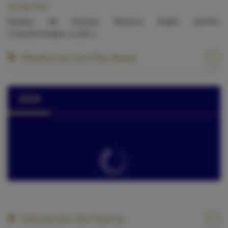
Interior
Equipo de música, Nevera, Radio am/fm,
Transformador a 220 v..
Nuestras tarifas base
2026
Ubicación del barco