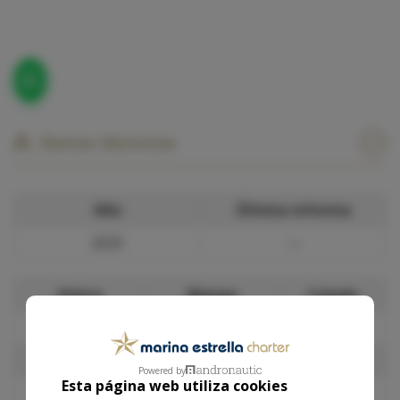
Datos técnicos
Año
Última reforma
2025
—
Eslora
Manga
Calado
10.7 m
3.5 m
1 m
1 cabina doble
Powered by
Esta página web utiliza cookies
Personas
Pernocta
Baños