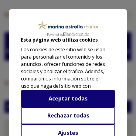
Nuestras tarifas base
Las tarifas para este barco no están
Powered by
Esta página web utiliza cookies
disponibles.
Las cookies de este sitio web se usan
Puedes contactar con nosotros para solicitar
para personalizar el contenido y los
presupuesto.
anuncios, ofrecer funciones de redes
sociales y analizar el tráfico. Además,
compartimos información sobre el
Ubicación del barco
uso que haga del sitio web con
nuestros partners de redes sociales,
Aceptar todas
publicidad y análisis web, quienes
Marina Alicante
pueden combinarla con otra
información que les haya
Rechazar todas
proporcionado o que hayan
recopilado a partir del uso que haya
Ajustes