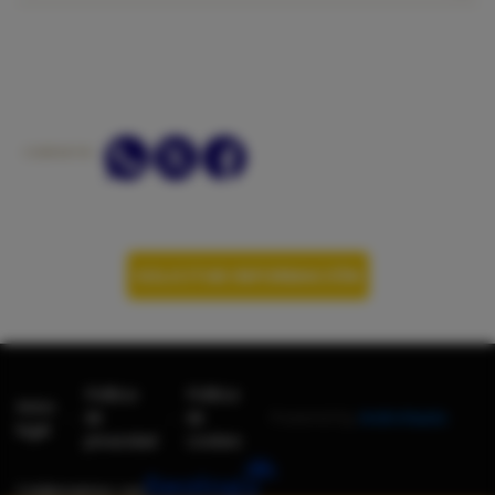
COMPARTIR:
SOLICITAR INFORMACIÓN
Política
Política
Aviso
-
-
de
de
Powered by
AndroNautic
legal
privacidad
cookies
Colaboramos con