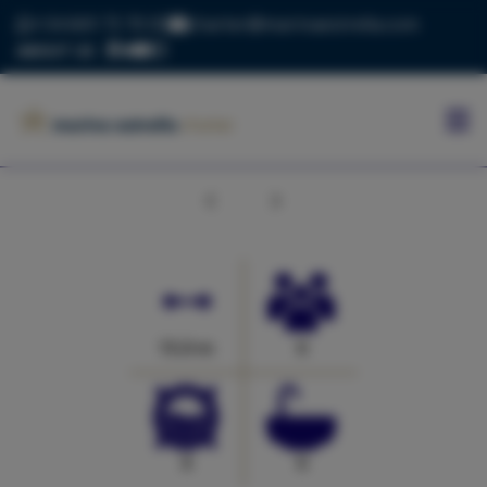
+34 669 73 70 05
charter@marinaestrella.com
ABOUT US
INICIO
MARINA
ESTRELLA
Anterior
Siguiente
CONTACTO
BLOG
FLOTA
15.0 m
0
0
0