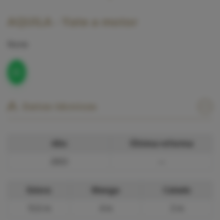
AQUILA - Yate a motor
None
Datos técnicos
Año
Última reforma
2003
—
Eslora
Manga
Calado
15.0 m
4 m
3 m