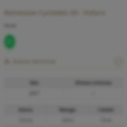
Beneteau Cyclades 43 - Velero
None
Datos técnicos
Año
Última reforma
2007
—
Eslora
Manga
Calado
13.3 m
4.4 m
1.9 m