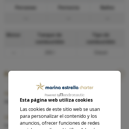
Personas
Pernocta
Baños
—
—
—
Motor
Tanque de
Tipo de
combustible
combustible
—
200 l
Diesel
Equipamiento
Exterior
Powered by
Esta página web utiliza cookies
Molinete eléctrico de ancla.
Las cookies de este sitio web se usan
para personalizar el contenido y los
Interior
anuncios, ofrecer funciones de redes
Enchufe 12 volt.