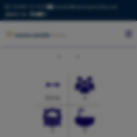
+34 669 73 70 05
charter@marinaestrella.com
ABOUT US
INICIO
MARINA
ESTRELLA
Anterior
Siguiente
CONTACTO
BLOG
FLOTA
13.3 m
0
3
0