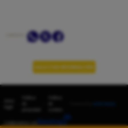
COMPARTIR:
SOLICITAR INFORMACIÓN
Política
Política
Aviso
-
-
de
de
Powered by
AndroNautic
legal
privacidad
cookies
Colaboramos con