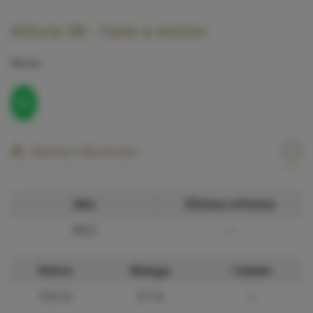
Allure 38 - Yate a motor
None
Datos técnicos
Año
Última reforma
2022
—
Eslora
Manga
Calado
10.0 m
3.7 m
—