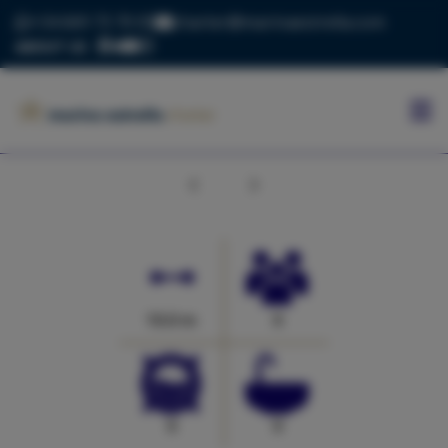
+34 669 73 70 05
charter@marinaestrella.com
ABOUT US
INICIO
MARINA
ESTRELLA
Anterior
Siguiente
CONTACTO
BLOG
FLOTA
10.0 m
0
0
0