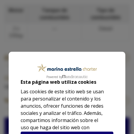
Motor
Tanque de
Tipo de
combustible
combustible
2 x
—
Diesel
370hp
Equipamiento
Exterior
Powered by
Esta página web utiliza cookies
Molinete eléctrico de ancla.
Las cookies de este sitio web se usan
para personalizar el contenido y los
Nuestras tarifas base
anuncios, ofrecer funciones de redes
sociales y analizar el tráfico. Además,
Las tarifas para este barco no están
compartimos información sobre el
disponibles.
uso que haga del sitio web con