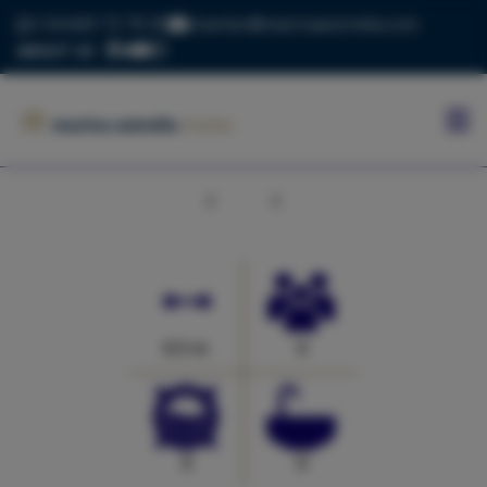
+34 669 73 70 05
charter@marinaestrella.com
ABOUT US
INICIO
MARINA
ESTRELLA
Anterior
Siguiente
CONTACTO
BLOG
FLOTA
6.5 m
0
0
0