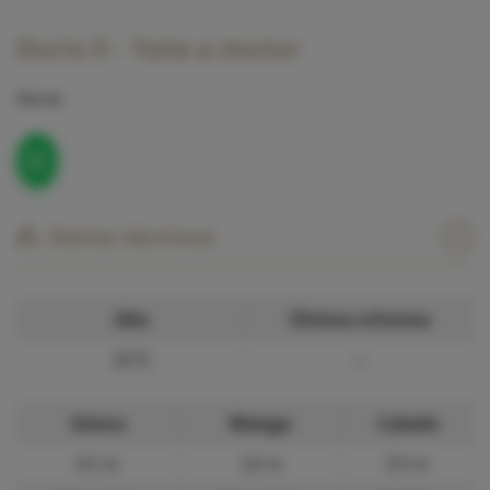
Doris II - Yate a motor
None
Datos técnicos
Año
Última reforma
2015
—
Eslora
Manga
Calado
6.5 m
2.6 m
0.9 m