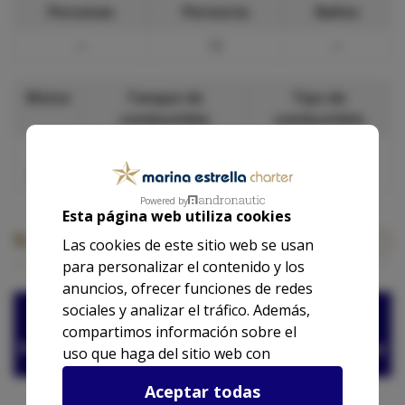
Personas
Pernocta
Baños
—
12
—
Motor
Tanque de
Tipo de
combustible
combustible
1 x
151.4 l
Gasolina
270hp
Powered by
Esta página web utiliza cookies
Nuestras tarifas base
Las cookies de este sitio web se usan
para personalizar el contenido y los
anuncios, ofrecer funciones de redes
Las tarifas para este barco no están
sociales y analizar el tráfico. Además,
disponibles.
compartimos información sobre el
Puedes contactar con nosotros para solicitar
uso que haga del sitio web con
presupuesto.
nuestros partners de redes sociales,
Aceptar todas
publicidad y análisis web, quienes