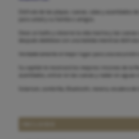
Disfrute de las playas, cuevas, calas y acantilados 
para usted y su familia o amigos.
Dese un baño y observe la vida marina y las cuevas 
después deléitese con una bebida mientras disfruta d
Verdaderamente el mejor lugar para una excursión e
Su capitán le mostrará los mejores rincones de la R
acantilados, entrar en las cuevas y nadar en aguas cr
Solarium, sombrilla, Bluetooth, nevera, escalera de
INCLUIDO