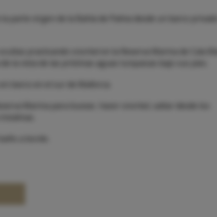
de la parte virgen de la Bahía de Palma desde un barco privad
ocultas practicando snorkel en la Reserva Marina de Cala Bl
e la vista de las prístinas aguas turquesas bajo sus pies.
n barco en el sur de Mallorca.
eserva Marina para bucear, hacer snorkel, saltar desde los
istalinas.
 baño a bordo.