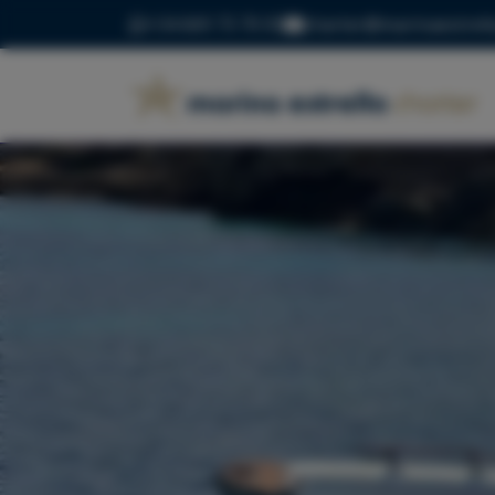
+34 669 73 70 05
charter@marinaestrell