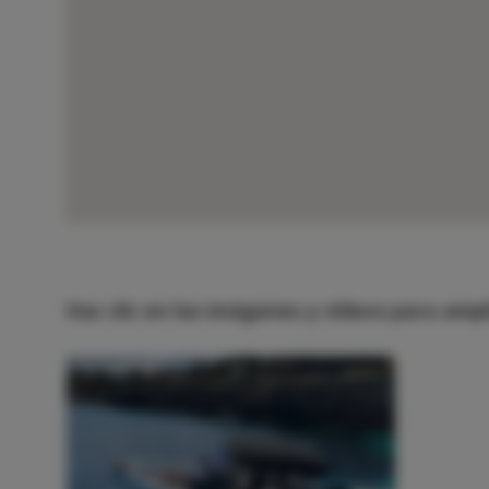
Club Náutico Arenal
Haz clic en las imágenes y vídeos para ampl