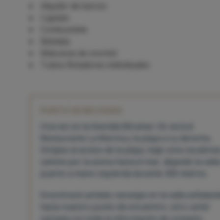
Alquiler de barcos
Capitán
Combustible
Bebidas
Máscaras de snorkel
Tubos flotadores individuales
PUNTO DE RECOGIDA
Una vez en la Avenida Miramar 24, verá el
Restaurante La Marina y la playa a su derecha.
Diríjase al acceso de la playa, baje unos escalone
camine por la arena hacia el mar, dejando la valla
puerto a mano izquierda durante 200 metros.
Encontrará carteles naranjas en la valla señalan
hacia nuestro punto de encuentro, otro cartel
naranja con toda la información de contacto.