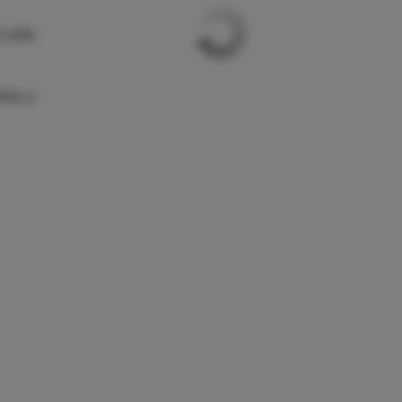
o sólo
ava, y