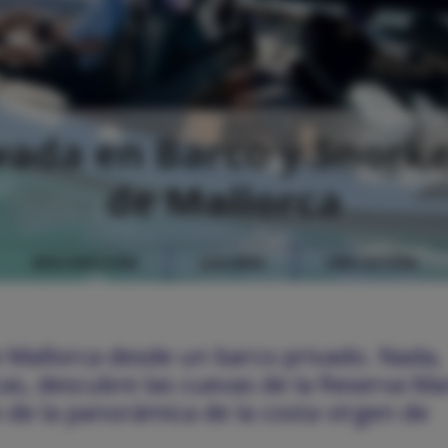
ivada en Barco y Snork
de Mallorca
DESCRIPCIÓN
GALERÍA
UBICACIÓN
e Mallorca desde un barco privado. Nada,
ocas, descubre las cuevas de la Reserva Ma
o de la panorámica de la costa virgen de