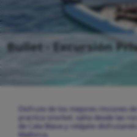
Bullet - Excursión Pr
Disfrute de los mejores rincones d
practica snorkel, salta desde las r
de Cala Blava y relájate disfrutand
Mallorca.